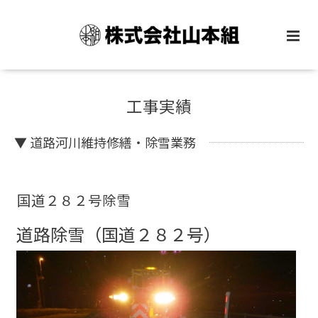
工事実績
▼ 道路河川維持修繕・除雪業務
国道２８２号除雪
道路除雪（国道２８２号）